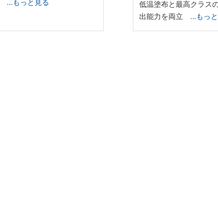
化
…もっと見る
低温塗布と最高クラス
出能力を両立
…もっ