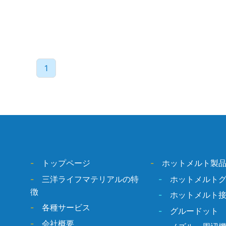
1
-
トップページ
-
ホットメルト製
-
三洋ライフマテリアルの特
-
ホットメルト
徴
-
ホットメルト
-
各種サービス
-
グルードット
-
会社概要