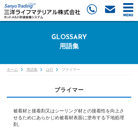
GLOSSARY
用語集
ホーム
用語集
は行
プライマー
プライマー
被着材と接着剤又はシーリング材との接着性を向上さ
せるためにあらかじめ被着材表面に塗布する下地処理
剤。