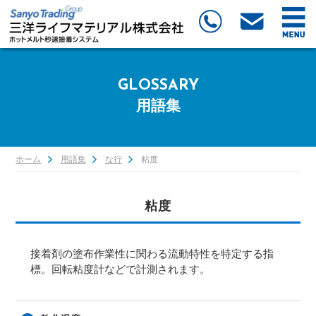
GLOSSARY
用語集
ホーム
用語集
な行
粘度
粘度
接着剤の塗布作業性に関わる流動特性を特定する指
標。回転粘度計などで計測されます。